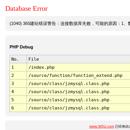
Database Error
(1040) 365建站错误警告：连接数据库失败，可能的原因：1、数
PHP Debug
No.
File
1
/index.php
2
/source/function/function_extend.php
3
/source/class/jzmysql.class.php
4
/source/class/jzmysql.class.php
5
/source/class/jzmysql.class.php
6
/source/class/jzmysql.class.php
www.365jz.com
已经将此