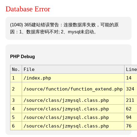
Database Error
(1040) 365建站错误警告：连接数据库失败，可能的原
因：1、数据库密码不对; 2、mysql未启动。
PHP Debug
No.
File
Line
1
/index.php
14
2
/source/function/function_extend.php
324
3
/source/class/jzmysql.class.php
211
4
/source/class/jzmysql.class.php
62
5
/source/class/jzmysql.class.php
94
6
/source/class/jzmysql.class.php
76