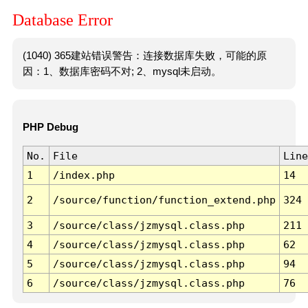
Database Error
(1040) 365建站错误警告：连接数据库失败，可能的原
因：1、数据库密码不对; 2、mysql未启动。
PHP Debug
No.
File
Line
1
/index.php
14
2
/source/function/function_extend.php
324
3
/source/class/jzmysql.class.php
211
4
/source/class/jzmysql.class.php
62
5
/source/class/jzmysql.class.php
94
6
/source/class/jzmysql.class.php
76