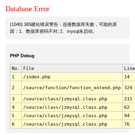
Database Error
(1040) 365建站错误警告：连接数据库失败，可能的原
因：1、数据库密码不对; 2、mysql未启动。
PHP Debug
No.
File
Line
1
/index.php
14
2
/source/function/function_extend.php
324
3
/source/class/jzmysql.class.php
211
4
/source/class/jzmysql.class.php
62
5
/source/class/jzmysql.class.php
94
6
/source/class/jzmysql.class.php
76