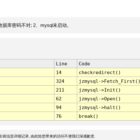
据库密码不对; 2、mysql未启动。
Line
Code
14
checkredirect()
324
jzmysql->Fetch_First(
211
jzmysql->Init()
62
jzmysql->Open()
94
jzmysql->halt()
76
break()
出错信息详细记录, 由此给您带来的访问不便我们深感歉意.