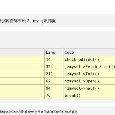
据库密码不对; 2、mysql未启动。
Line
Code
14
checkredirect()
324
jzmysql->Fetch_First(
211
jzmysql->Init()
62
jzmysql->Open()
94
jzmysql->halt()
76
break()
出错信息详细记录, 由此给您带来的访问不便我们深感歉意.