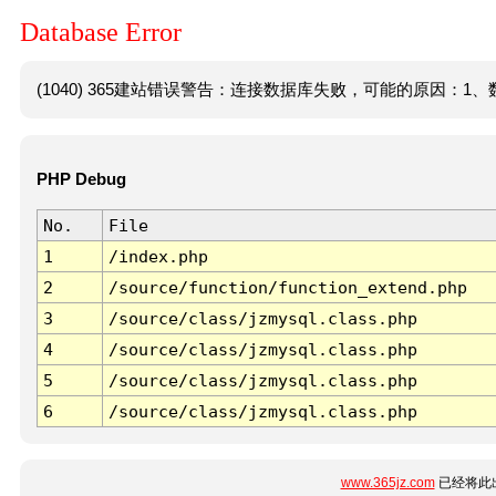
Database Error
(1040) 365建站错误警告：连接数据库失败，可能的原因：1、数
PHP Debug
No.
File
1
/index.php
2
/source/function/function_extend.php
3
/source/class/jzmysql.class.php
4
/source/class/jzmysql.class.php
5
/source/class/jzmysql.class.php
6
/source/class/jzmysql.class.php
www.365jz.com
已经将此