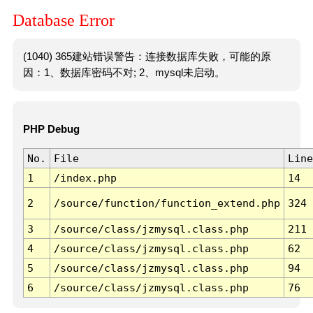
Database Error
(1040) 365建站错误警告：连接数据库失败，可能的原
因：1、数据库密码不对; 2、mysql未启动。
PHP Debug
No.
File
Line
1
/index.php
14
2
/source/function/function_extend.php
324
3
/source/class/jzmysql.class.php
211
4
/source/class/jzmysql.class.php
62
5
/source/class/jzmysql.class.php
94
6
/source/class/jzmysql.class.php
76