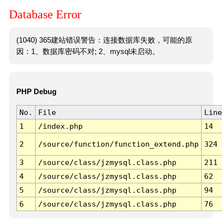
Database Error
(1040) 365建站错误警告：连接数据库失败，可能的原
因：1、数据库密码不对; 2、mysql未启动。
PHP Debug
No.
File
Line
1
/index.php
14
2
/source/function/function_extend.php
324
3
/source/class/jzmysql.class.php
211
4
/source/class/jzmysql.class.php
62
5
/source/class/jzmysql.class.php
94
6
/source/class/jzmysql.class.php
76