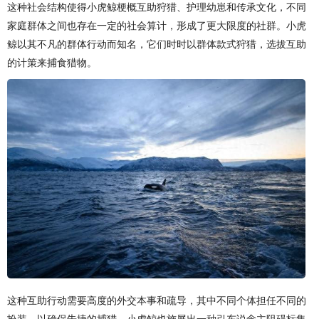
这种社会结构使得小虎鲸梗概互助狩猎、护理幼崽和传承文化，不同
家庭群体之间也存在一定的社会算计，形成了更大限度的社群。小虎
鲸以其不凡的群体行动而知名，它们时时以群体款式狩猎，选拔互助
的计策来捕食猎物。
这种互助行动需要高度的外交本事和疏导，其中不同个体担任不同的
扮装，以确保告捷的捕猎。小虎鲸也施展出一种引东说念主阻碍标集