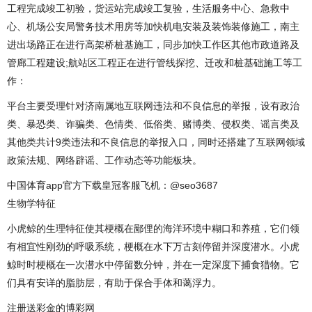
工程完成竣工初验，货运站完成竣工复验，生活服务中心、急救中
心、机场公安局警务技术用房等加快机电安装及装饰装修施工，南主
进出场路正在进行高架桥桩基施工，同步加快工作区其他市政道路及
管廊工程建设;航站区工程正在进行管线探挖、迁改和桩基础施工等工
作：
平台主要受理针对济南属地互联网违法和不良信息的举报，设有政治
类、暴恐类、诈骗类、色情类、低俗类、赌博类、侵权类、谣言类及
其他类共计9类违法和不良信息的举报入口，同时还搭建了互联网领域
政策法规、网络辟谣、工作动态等功能板块。
中国体育app官方下载皇冠客服飞机：@seo3687
生物学特征
小虎鲸的生理特征使其梗概在鄙俚的海洋环境中糊口和养殖，它们领
有相宜性刚劲的呼吸系统，梗概在水下万古刻停留并深度潜水。小虎
鲸时时梗概在一次潜水中停留数分钟，并在一定深度下捕食猎物。它
们具有安详的脂肪层，有助于保合手体和蔼浮力。
注册送彩金的博彩网