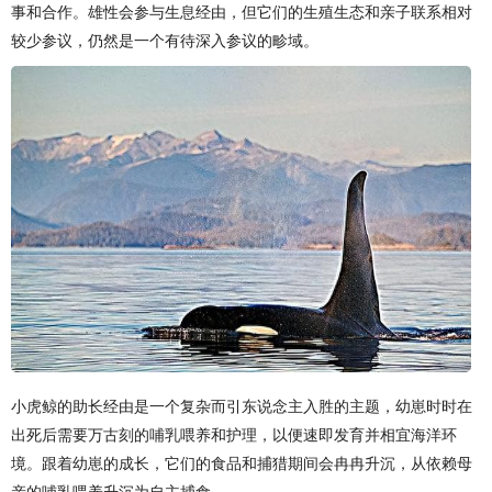
事和合作。雄性会参与生息经由，但它们的生殖生态和亲子联系相对
较少参议，仍然是一个有待深入参议的畛域。
小虎鲸的助长经由是一个复杂而引东说念主入胜的主题，幼崽时时在
出死后需要万古刻的哺乳喂养和护理，以便速即发育并相宜海洋环
境。跟着幼崽的成长，它们的食品和捕猎期间会冉冉升沉，从依赖母