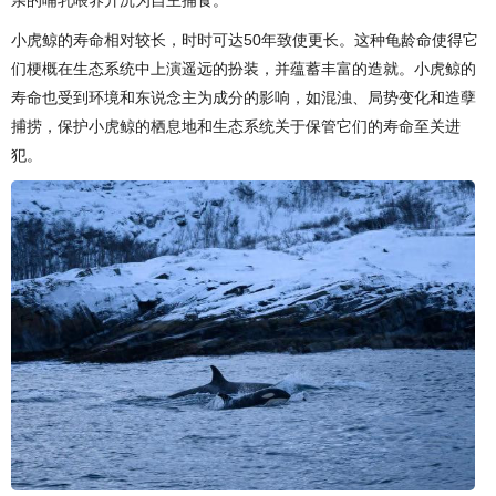
亲的哺乳喂养升沉为自主捕食。
小虎鲸的寿命相对较长，时时可达50年致使更长。这种龟龄命使得它
们梗概在生态系统中上演遥远的扮装，并蕴蓄丰富的造就。小虎鲸的
寿命也受到环境和东说念主为成分的影响，如混浊、局势变化和造孽
捕捞，保护小虎鲸的栖息地和生态系统关于保管它们的寿命至关进
犯。