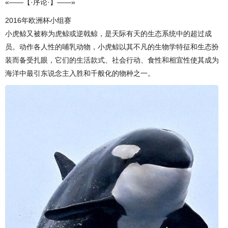
«——【·序论·】——»
2016年欧洲杯小组赛
小虎鲸又被称为虎鲸或逆戟鲸，是天际有天的生态系统中的超过成
员。动作各人性的哺乳动物，小虎鲸以其不凡的生物学特征和生态扮
装而备受扎眼，它们的生活款式、社会行动、食性和相宜性使其成为
海洋中最引东说念主入胜和千般化的物种之一。