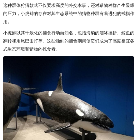
这种群体狩猎款式不仅要求高度的外交本事，还对猎物种群产生显耀
的压力，小虎鲸的存在对其生态系统中的猎物种群有着进犯的戒指作
用。
小虎鲸以其千般化的捕食行动而知名，包括海豹的溜冰挫折、鲸鱼的
翻转和用尾巴击打等。这些独到的捕食期间使它们成为了高度相宜各
式生态环境和猎物的掠食者。