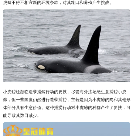
虎鲸不得不相宜新的环境条款，对其糊口和养殖产生挑战。
小虎鲸还濒临造孽捕鲸行动的要挟，尽管海外法圮绝生意捕鲸小虎
鲸，但一些国度仍然进行造孽捕捞，主若是因为小虎鲸的肉和其他形
体部分具有生意价值。这种捕捞行动对小虎鲸的种群产生了要挟，可
能导致其数目减少。