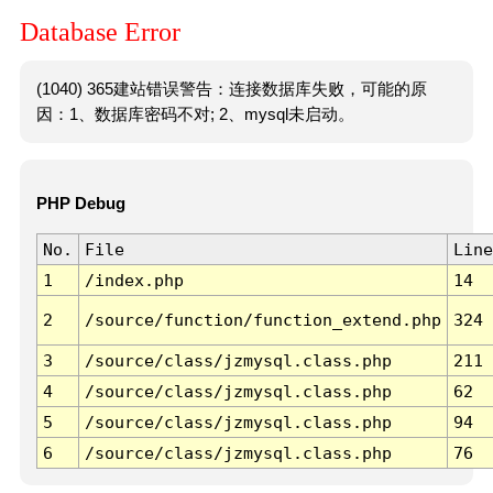
Database Error
(1040) 365建站错误警告：连接数据库失败，可能的原
因：1、数据库密码不对; 2、mysql未启动。
PHP Debug
No.
File
Line
1
/index.php
14
2
/source/function/function_extend.php
324
3
/source/class/jzmysql.class.php
211
4
/source/class/jzmysql.class.php
62
5
/source/class/jzmysql.class.php
94
6
/source/class/jzmysql.class.php
76