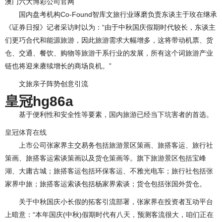
澳门六大博彩公司官网
国内盘考机构Co-Found智库文旅行业琢磨负责东谈主于玫在继承
《证券日报》记者采访时以为：“由于中秋国庆假期时代较长，东谈主
们更巧合代和能源旅游，因此旅游需求大幅增多，这将带动机票、货
仓、交通、餐饮、购物等旅游干系行业的发展，所有这个词旅游产业
链也将迎来赓续增长的商场良机。”
文旅亲子阵势创意引流
皇冠hg86a
基于便利性和安全性等要素，国内旅游已经当下坑害者的首选。
皇冠体育在线
上市公司张家界主交易务包括旅游景区策画、旅搭客运、旅行社
策画、旅搭客运索谈策画以及货仓策画等。旗下旅游景区包括宝峰
湖、大庸古城；旅搭客运包括环保客运、不雅光电车；旅行社包括张
家界中旅；旅搭客运索谈包括杨家界索谈；货仓包括张国外货仓。
关于中秋国庆小长假的拓客引流部署，张家界在投资者互动平台
上暗意：“本年国庆(中秋)假期时代有八天，预测客流很大，咱们正在