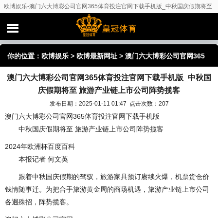
欧博娱乐-澳门六大博彩公司官网365体育投注官网下载手机版_中秋国庆假期将至
旅游产业链上市公司阵势揽客
你的位置：
欧博娱乐
>
欧博最新网址
> 澳门六大博彩公司官网365
澳门六大博彩公司官网365体育投注官网下载手机版_中秋国
体育投注官网下载手机版_中秋国庆假期将至 旅游产业链上市公司阵
庆假期将至 旅游产业链上市公司阵势揽客
势揽客
发布日期：2025-01-11 01:47 点击次数：207
澳门六大博彩公司官网365体育投注官网下载手机版
中秋国庆假期将至 旅游产业链上市公司阵势揽客
2024年欧洲杯百度百科
本报记者 何文英
跟着中秋国庆假期的驾驭，旅游家具预订赓续火爆，机票货仓价
钱情随事迁。为把合手旅游黄金周的商场机遇，旅游产业链上市公司
各迥殊招，阵势揽客。