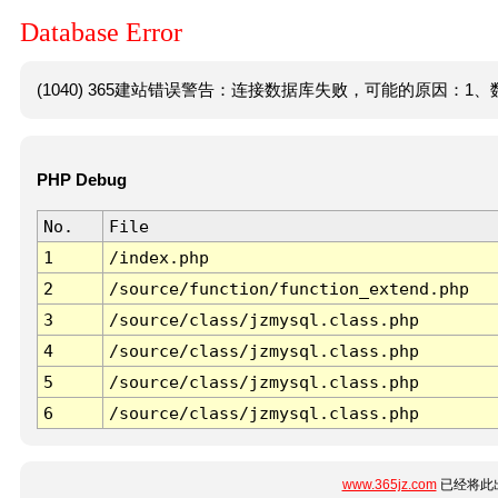
Database Error
(1040) 365建站错误警告：连接数据库失败，可能的原因：1、数
PHP Debug
No.
File
1
/index.php
2
/source/function/function_extend.php
3
/source/class/jzmysql.class.php
4
/source/class/jzmysql.class.php
5
/source/class/jzmysql.class.php
6
/source/class/jzmysql.class.php
www.365jz.com
已经将此