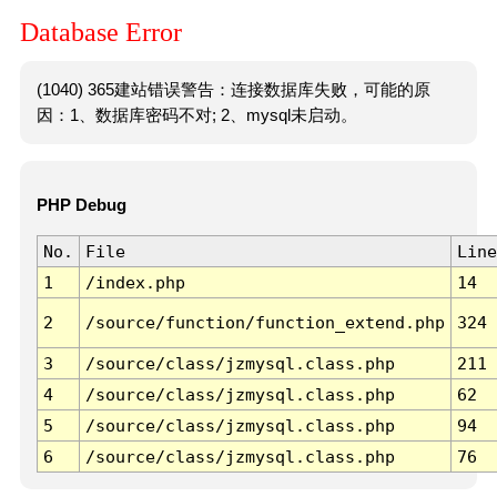
Database Error
(1040) 365建站错误警告：连接数据库失败，可能的原
因：1、数据库密码不对; 2、mysql未启动。
PHP Debug
No.
File
Line
1
/index.php
14
2
/source/function/function_extend.php
324
3
/source/class/jzmysql.class.php
211
4
/source/class/jzmysql.class.php
62
5
/source/class/jzmysql.class.php
94
6
/source/class/jzmysql.class.php
76