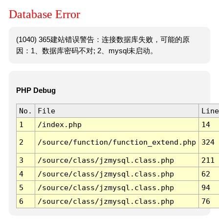
Database Error
(1040) 365建站错误警告：连接数据库失败，可能的原
因：1、数据库密码不对; 2、mysql未启动。
PHP Debug
No.
File
Line
1
/index.php
14
2
/source/function/function_extend.php
324
3
/source/class/jzmysql.class.php
211
4
/source/class/jzmysql.class.php
62
5
/source/class/jzmysql.class.php
94
6
/source/class/jzmysql.class.php
76