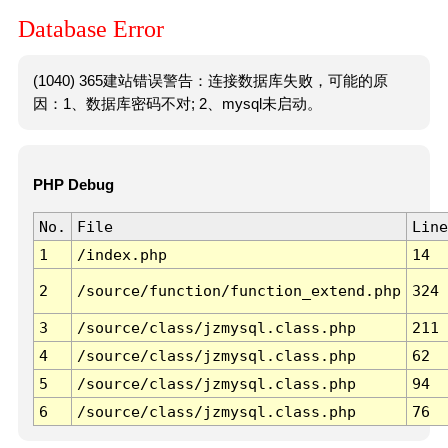
Database Error
(1040) 365建站错误警告：连接数据库失败，可能的原
因：1、数据库密码不对; 2、mysql未启动。
PHP Debug
No.
File
Line
1
/index.php
14
2
/source/function/function_extend.php
324
3
/source/class/jzmysql.class.php
211
4
/source/class/jzmysql.class.php
62
5
/source/class/jzmysql.class.php
94
6
/source/class/jzmysql.class.php
76