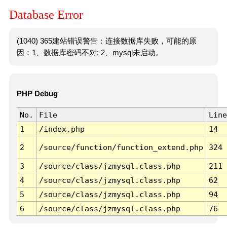
Database Error
(1040) 365建站错误警告：连接数据库失败，可能的原
因：1、数据库密码不对; 2、mysql未启动。
PHP Debug
No.
File
Line
1
/index.php
14
2
/source/function/function_extend.php
324
3
/source/class/jzmysql.class.php
211
4
/source/class/jzmysql.class.php
62
5
/source/class/jzmysql.class.php
94
6
/source/class/jzmysql.class.php
76