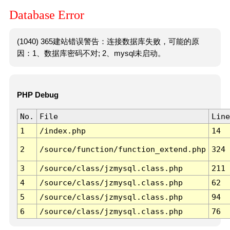
Database Error
(1040) 365建站错误警告：连接数据库失败，可能的原
因：1、数据库密码不对; 2、mysql未启动。
PHP Debug
No.
File
Line
1
/index.php
14
2
/source/function/function_extend.php
324
3
/source/class/jzmysql.class.php
211
4
/source/class/jzmysql.class.php
62
5
/source/class/jzmysql.class.php
94
6
/source/class/jzmysql.class.php
76