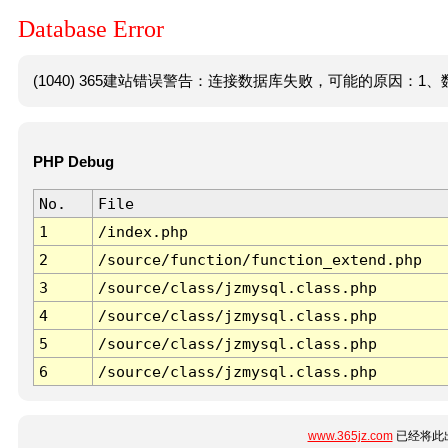
Database Error
(1040) 365建站错误警告：连接数据库失败，可能的原因：1、数
PHP Debug
No.
File
1
/index.php
2
/source/function/function_extend.php
3
/source/class/jzmysql.class.php
4
/source/class/jzmysql.class.php
5
/source/class/jzmysql.class.php
6
/source/class/jzmysql.class.php
www.365jz.com
已经将此