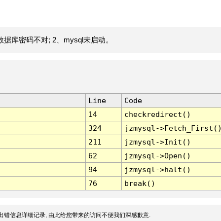
据库密码不对; 2、mysql未启动。
Line
Code
14
checkredirect()
324
jzmysql->Fetch_First(
211
jzmysql->Init()
62
jzmysql->Open()
94
jzmysql->halt()
76
break()
出错信息详细记录, 由此给您带来的访问不便我们深感歉意.