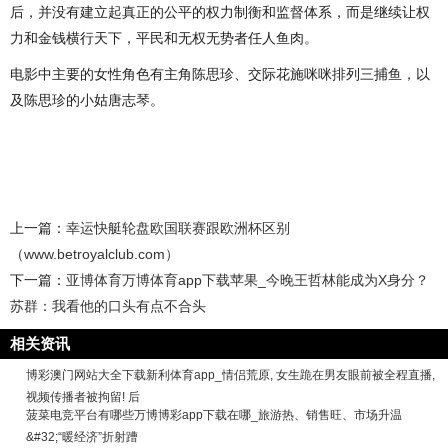
后，并没有建立起真正的公平的权力制衡和监督体系，而是继续让权
力和金钱横行天下，平民和无权无势者任人鱼肉。
电影中主要的女性角色有主角陈思珍、交际花施咪咪排列三捕鱼，以
及陈思珍的小姑唐志琴。
上一篇：
幸运快艇轮盘欧国联赛跟欧洲杯区别
（www.betroyalclub.com）
下一篇：
亚博体育万博体育app下载苹果_今晚王哲林能成为X身分？
苏群：我看他的口头有点不合头
相关资讯
博彩澳门网站大全下载新利体育app_情侣荒原, 女生跪在男友眼前被全程直播,
视频传播者被拘留! 后
菠菜电竞平台有哪些万博博彩app下载在哪_旅游热、销售旺、市场升温
&#32;“暖经济”折射蹧