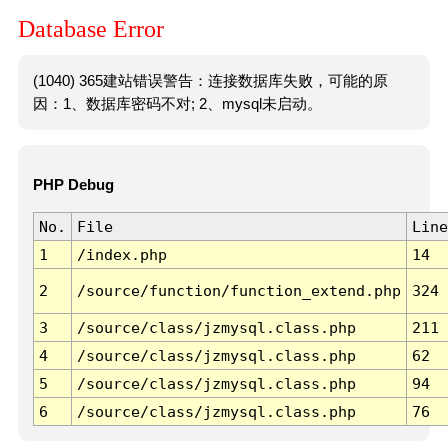
Database Error
(1040) 365建站错误警告：连接数据库失败，可能的原
因：1、数据库密码不对; 2、mysql未启动。
PHP Debug
No.
File
Line
1
/index.php
14
2
/source/function/function_extend.php
324
3
/source/class/jzmysql.class.php
211
4
/source/class/jzmysql.class.php
62
5
/source/class/jzmysql.class.php
94
6
/source/class/jzmysql.class.php
76