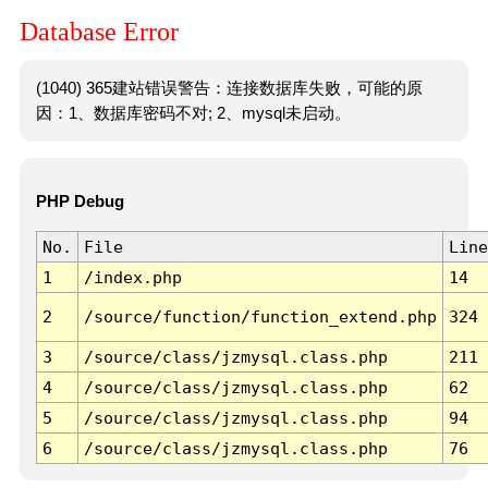
Database Error
(1040) 365建站错误警告：连接数据库失败，可能的原
因：1、数据库密码不对; 2、mysql未启动。
PHP Debug
No.
File
Line
1
/index.php
14
2
/source/function/function_extend.php
324
3
/source/class/jzmysql.class.php
211
4
/source/class/jzmysql.class.php
62
5
/source/class/jzmysql.class.php
94
6
/source/class/jzmysql.class.php
76