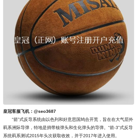
皇冠客服飞机：@seo3687
“箭”式反导系统由以色列和好意思国鸠合开荒，旨在在大气层外
羁系洲际导弹，特地是捎带核弹头和生化弹头的导弹。“箭-3”式反导
系统羁系测试2015年头次获取收效，并于2017年进入使用。