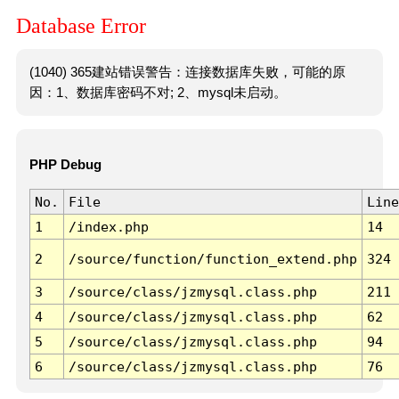
Database Error
(1040) 365建站错误警告：连接数据库失败，可能的原
因：1、数据库密码不对; 2、mysql未启动。
PHP Debug
No.
File
Line
1
/index.php
14
2
/source/function/function_extend.php
324
3
/source/class/jzmysql.class.php
211
4
/source/class/jzmysql.class.php
62
5
/source/class/jzmysql.class.php
94
6
/source/class/jzmysql.class.php
76