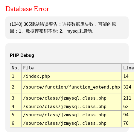
Database Error
(1040) 365建站错误警告：连接数据库失败，可能的原
因：1、数据库密码不对; 2、mysql未启动。
PHP Debug
No.
File
Line
1
/index.php
14
2
/source/function/function_extend.php
324
3
/source/class/jzmysql.class.php
211
4
/source/class/jzmysql.class.php
62
5
/source/class/jzmysql.class.php
94
6
/source/class/jzmysql.class.php
76