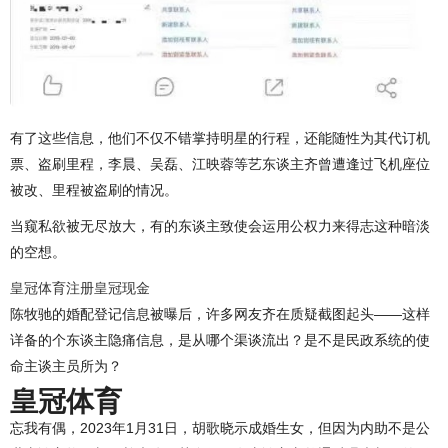
有了这些信息，他们不仅不错掌持明星的行程，还能随性为其代订机
票、盗刷里程，李晨、吴磊、江映蓉等艺东谈主齐曾遭逢过飞机座位
被改、里程被盗刷的情况。
当窥私欲被无尽放大，有的东谈主致使会运用公权力来得志这种暗淡
的空想。
皇冠体育注册
皇冠现金
陈牧驰的婚配登记信息被曝后，许多网友齐在质疑截图起头——这样
详备的个东谈主隐痛信息，是从哪个渠谈流出？是不是民政系统的使
命主谈主员所为？
皇冠体育
忘我有偶，2023年1月31日，胡歌晓示成婚生女，但因为内助不是公