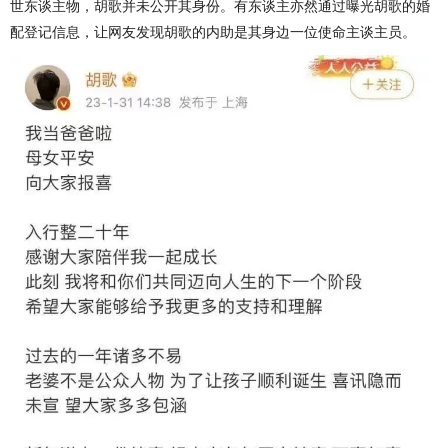
世东谈主物，胡歌并未公开其身份。有东谈主亦然通过曝光胡歌的婚
配登记信息，让网友发现胡歌的内助是其身边一位使命主谈主员。