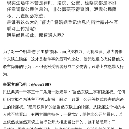
为了对一个明星进行“围猎”窥私，而浪掷权力、无视法律、鼎力传播
个东谈主隐痛，这才是整件事的最可怖之处。仅凭吃瓜心态传播他东
谈主隐痛的行为，不但会对受害者形成二次伤害，践诺上亦然罪人行
为。
皇冠客服飞机：@seo3687
民法典第一千零三十二条第一款规章：“当然东谈主享有隐痛权。任何
组织大概个东谈主不得以刺探、骚动、败露、公开等格式侵害他东谈
主的隐痛权。”隐痛权保护的是当然东谈主的隐痛。从隐痛这个词的本
人就不错看出，有两方面的特色：一是“隐”，即并非公开的景色，若
是依然被当然东谈主自行公开大概正当公开的，就不是隐痛；二