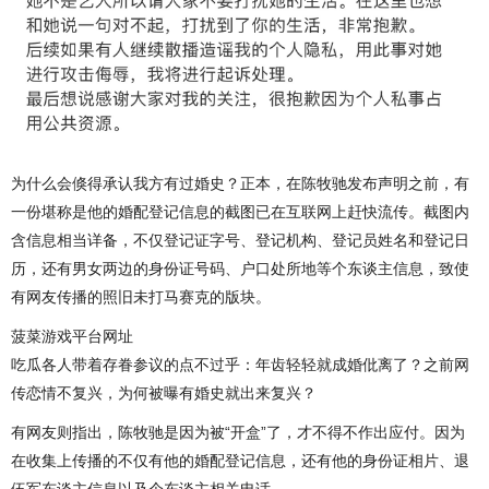
为什么会倏得承认我方有过婚史？正本，在陈牧驰发布声明之前，有
一份堪称是他的婚配登记信息的截图已在互联网上赶快流传。截图内
含信息相当详备，不仅登记证字号、登记机构、登记员姓名和登记日
历，还有男女两边的身份证号码、户口处所地等个东谈主信息，致使
有网友传播的照旧未打马赛克的版块。
菠菜游戏平台网址
吃瓜各人带着存眷参议的点不过乎：年齿轻轻就成婚仳离了？之前网
传恋情不复兴，为何被曝有婚史就出来复兴？
有网友则指出，陈牧驰是因为被“开盒”了，才不得不作出应付。因为
在收集上传播的不仅有他的婚配登记信息，还有他的身份证相片、退
伍军东谈主信息以及个东谈主相关电话。