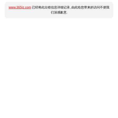
www.365jz.com
已经将此出错信息详细记录, 由此给您带来的访问不便我
们深感歉意.